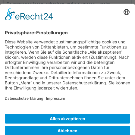
Bewertungen lesen, schreiben und diskutieren...
mehr
Kunden haben sich ebenfalls angesehen
Service Hotline
Shop Service
Informationen
* Alle Preise inkl. gesetzl. Mehrwertsteuer zzgl.
Versandkosten
und ggf.
Nachnahmegebühren, wenn nicht anders beschrieben
Bestellung
Downloads
Lieferung
Über uns
Vertragsschluss
Kontakt
Unser Service für den Buchhandel
Versandkosten
Widerrufsbelehrung
Datenschutz
AGB
Impressum