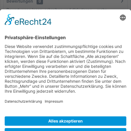
Bewertungen
0
Bewertungen lesen, schreiben und diskutieren...
mehr
Kunden haben sich ebenfalls angesehen
Service Hotline
Shop Service
Informationen
* Alle Preise inkl. gesetzl. Mehrwertsteuer zzgl.
Versandkosten
und ggf.
Nachnahmegebühren, wenn nicht anders beschrieben
Bestellung
Downloads
Lieferung
Über uns
Vertragsschluss
Kontakt
Unser Service für den Buchhandel
Versandkosten
Widerrufsbelehrung
Datenschutz
AGB