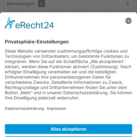
Bewertungen
0
Bewertungen lesen, schreiben und diskutieren...
mehr
Kunden haben sich ebenfalls angesehen
Service Hotline
Shop Service
Informationen
* Alle Preise inkl. gesetzl. Mehrwertsteuer zzgl.
Versandkosten
und ggf.
Nachnahmegebühren, wenn nicht anders beschrieben
Bestellung
Downloads
Lieferung
Über uns
Vertragsschluss
Kontakt
Unser Service für den Buchhandel
Versandkosten
Widerrufsbelehrung
Datenschutz
AGB