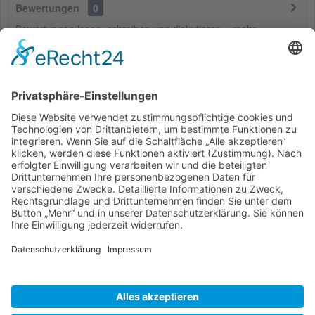
Bewertungen
0
Bewertungen lesen, schreiben und diskutieren...
mehr
Kunden haben sich ebenfalls angesehen
Service Hotline
Shop Service
Informationen
* Alle Preise inkl. gesetzl. Mehrwertsteuer zzgl.
Versandkosten
und ggf.
Nachnahmegebühren, wenn nicht anders beschrieben
Bestellung
Downloads
Lieferung
Über uns
Vertragsschluss
Kontakt
Unser Service für den Buchhandel
Versandkosten
Widerrufsbelehrung
Datenschutz
AGB