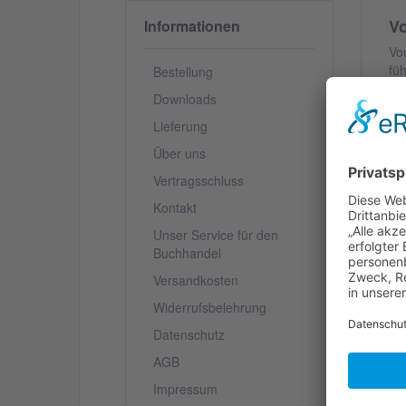
Vo
Informationen
Vo
fü
Bestellung
un
Downloads
un
de
Lieferung
Fö
Über uns
Mø
de
Vertragsschluss
Alt
Kontakt
Unser Service für den
Buchhandel
V
Versandkosten
Widerrufsbelehrung
S
Datenschutz
AGB
We
Impressum