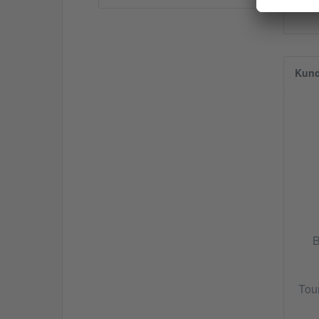
Kund
B
Tou