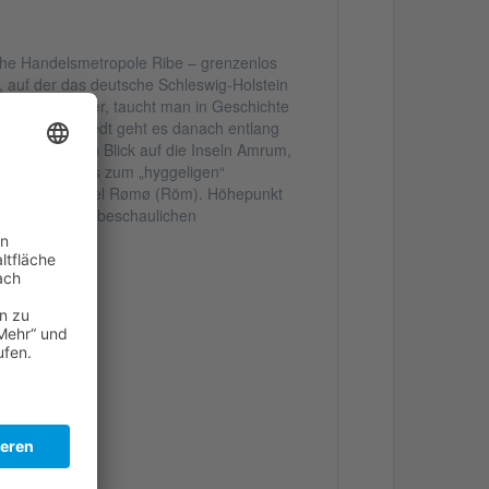
liche Handelsmetropole Ribe – grenzenlos
, auf der das deutsche Schleswig-Holstein
 Stadt am Meer, taucht man in Geschichte
 und Hollingstedt geht es danach entlang
 Es folgt ein Blick auf die Inseln Amrum,
museum geht es zum „hyggeligen“
ebte Ferien-Insel Rømø (Röm). Höhepunkt
nd zahlreichen beschaulichen