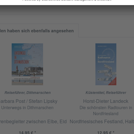
Weitere Artikel von Boyens Buchverlag
en haben sich ebenfalls angesehen
Reiseführer
,
Dithmarschen
Küstentitel
,
Reiseführer
arbara Post / Stefan Lipsky
Horst-Dieter Landeck
Unterwegs in Dithmarschen
Die schönsten Radtouren in
Nordfriesland
renbegleiter zwischen Elbe, Eider, Nordsee und Nord-Ostsee-K
Nordfriesisches Festland, Hal
14,95 € *
12,95 € *