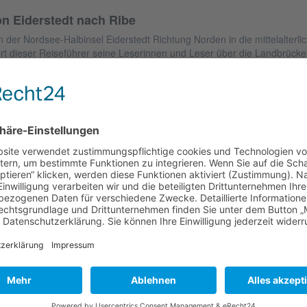
n Eiderstedt nach Ribe
n der Nordsee-Halbinsel Eiderstedt Richtung Norden in die mittelalter
hrt dieser Reiseführer seine Leserinnen und Leser über die Landbrücke
d das dänische Jütland liegen. Von Husum, der überhaupt nicht grauen
d Sehenswürdigkeiten der Halbinsel Eiderstedt ein. Über Friedrichstadt
r Nordseeküste Richtung Niebüll und Leck zum Nolde-Museum in Seebüll.
hr, Sylt und die Halligen. Über Tønder (Tondern) mit seinem Zeppelin
geltønder. Nach Ballum und Skaerbek (Scherrebek) dann auf die beli
r Reise ist der Besuch in der alten Handelsstadt Ribe mit ihrem Dom u
stadtstraßen.
Barbara Post / Stefan
Autor:
Lipsky
eröffentlichung:
15.04.2021
Format:
150 mm x 200 mm
eiten:
176
iterführende Links zu "Von Eiderstedt nach Ribe"
Fragen zum Artikel?