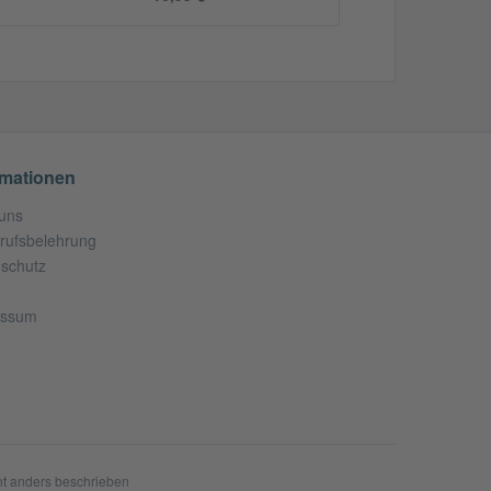
rmationen
uns
rufsbelehrung
schutz
essum
t anders beschrieben