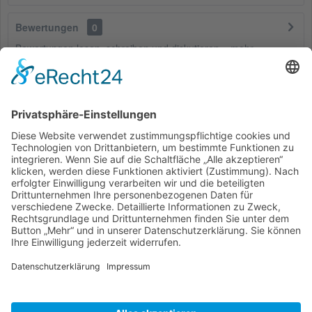
Bewertungen
0
Bewertungen lesen, schreiben und diskutieren...
mehr
Kunden haben sich ebenfalls angesehen
Service Hotline
Shop Service
Informationen
* Alle Preise inkl. gesetzl. Mehrwertsteuer zzgl.
Versandkosten
und ggf.
Nachnahmegebühren, wenn nicht anders beschrieben
Bestellung
Downloads
Lieferung
Über uns
Vertragsschluss
Kontakt
Unser Service für den Buchhandel