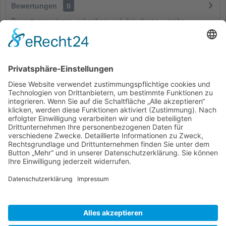
Bewertungen
0
Bewertungen lesen, schreiben und diskutieren...
mehr
Kunden haben sich ebenfalls angesehen
Service Hotline
Shop Service
Informationen
* Alle Preise inkl. gesetzl. Mehrwertsteuer zzgl.
Versandkosten
und ggf.
Nachnahmegebühren, wenn nicht anders beschrieben
Bestellung
Downloads
Lieferung
Über uns
Vertragsschluss
Kontakt
Unser Service für den Buchhandel
Versandkosten
Widerrufsbelehrung
Datenschutz
AGB