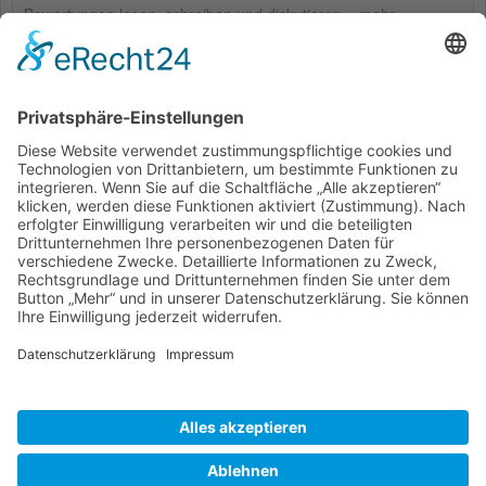
Bewertungen lesen, schreiben und diskutieren...
mehr
Kunden haben sich ebenfalls angesehen
Service Hotline
Shop Service
Informationen
* Alle Preise inkl. gesetzl. Mehrwertsteuer zzgl.
Versandkosten
und ggf.
Nachnahmegebühren, wenn nicht anders beschrieben
Bestellung
Downloads
Lieferung
Über uns
Vertragsschluss
Kontakt
Unser Service für den Buchhandel
Versandkosten
Widerrufsbelehrung
Datenschutz
AGB
Impressum