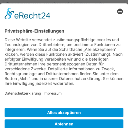
Bewertungen lesen, schreiben und diskutieren...
mehr
Kunden haben sich ebenfalls angesehen
Service Hotline
Shop Service
Informationen
* Alle Preise inkl. gesetzl. Mehrwertsteuer zzgl.
Versandkosten
und ggf.
Nachnahmegebühren, wenn nicht anders beschrieben
Bestellung
Downloads
Lieferung
Über uns
Vertragsschluss
Kontakt
Unser Service für den Buchhandel
Versandkosten
Widerrufsbelehrung
Datenschutz
AGB
Impressum