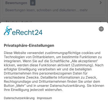
Bewertungen
0
Bewertungen lesen, schreiben und diskutieren...
mehr
Ähnliche Artikel
Kunden haben sich ebenfalls angesehen
Service Hotline
Shop Service
Informationen
* Alle Preise inkl. gesetzl. Mehrwertsteuer zzgl.
Versandkosten
und ggf.
Nachnahmegebühren, wenn nicht anders beschrieben
Bestellung
Downloads
Lieferung
Über uns
Vertragsschluss
Kontakt
Unser Service für den Buchhandel