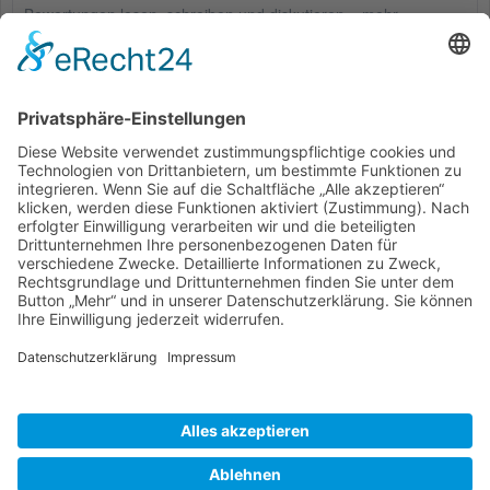
Bewertungen lesen, schreiben und diskutieren...
mehr
Kunden haben sich ebenfalls angesehen
Service Hotline
Shop Service
Informationen
* Alle Preise inkl. gesetzl. Mehrwertsteuer zzgl.
Versandkosten
und ggf.
Nachnahmegebühren, wenn nicht anders beschrieben
Bestellung
Downloads
Lieferung
Über uns
Vertragsschluss
Kontakt
Unser Service für den Buchhandel
Versandkosten
Widerrufsbelehrung
Datenschutz
AGB
Impressum